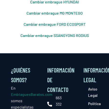
Cambiar embrague HYUNDAI
Cambiar embrague MG MONTEGO
Cambiar embrague FORD ECOSPORT
Cambiar embrague SSANGYONG RODIUS
¿QUIÉNES
INFORMACIÓN
INFORMACIÓ
SOMOS?
DE
LEGAL
En
CONTACTO
Aviso
EmbtaguesBaratos.com
Legal
663
somos
Política
332
especialistas