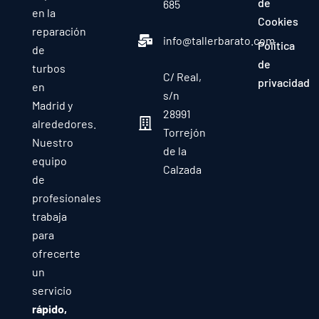
de
685
en la
Cookies
reparación
info@tallerbarato.com
Política
de
de
turbos
C/ Real,
privacidad
en
s/n
Madrid y
28991
alrededores.
Torrejón
Nuestro
de la
equipo
Calzada
de
profesionales
trabaja
para
ofrecerte
un
servicio
rápido,