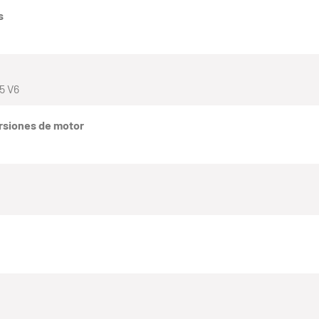
s
.5 V6
rsiones de motor