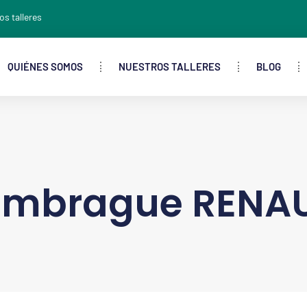
os talleres
QUIÉNES SOMOS
NUESTROS TALLERES
BLOG
embrague RENAU