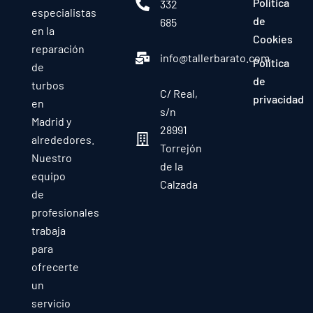
Política
332
especialistas
de
685
en la
Cookies
reparación
info@tallerbarato.com
Política
de
de
turbos
C/ Real,
privacidad
en
s/n
Madrid y
28991
alrededores.
Torrejón
Nuestro
de la
equipo
Calzada
de
profesionales
trabaja
para
ofrecerte
un
servicio