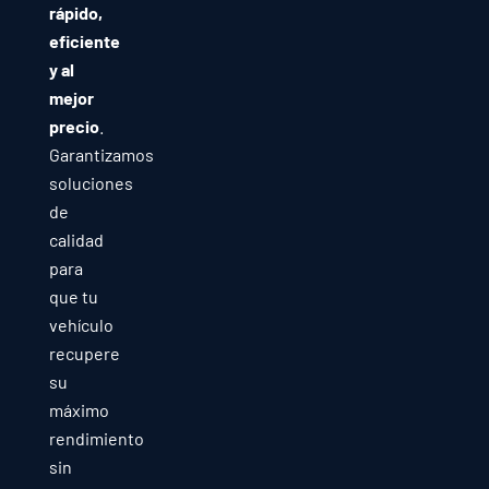
rápido,
eficiente
y al
mejor
precio
.
Garantizamos
soluciones
de
calidad
para
que tu
vehículo
recupere
su
máximo
rendimiento
sin