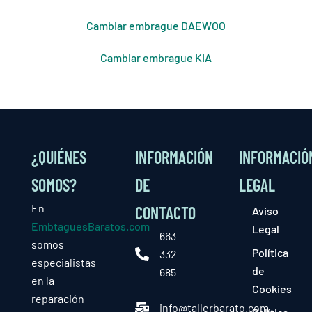
Cambiar embrague DAEWOO
Cambiar embrague KIA
¿QUIÉNES
INFORMACIÓN
INFORMACIÓ
SOMOS?
DE
LEGAL
En
CONTACTO
Aviso
EmbtaguesBaratos.com
Legal
663
somos
Política
332
especialistas
de
685
en la
Cookies
reparación
info@tallerbarato.com