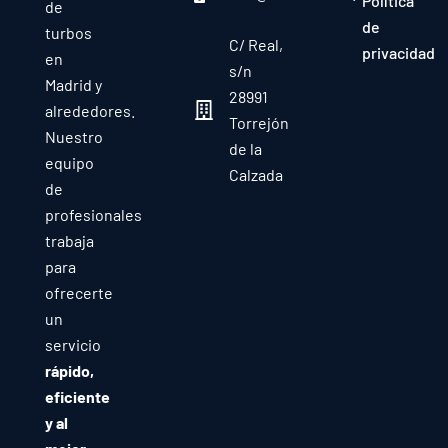
Política
de
de
turbos
C/ Real,
privacidad
en
s/n
Madrid y
28991
alrededores.
Torrejón
Nuestro
de la
equipo
Calzada
de
profesionales
trabaja
para
ofrecerte
un
servicio
rápido,
eficiente
y al