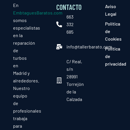
En
CONTACTO
Aviso
EmbtaguesBaratos.com
Legal
663
somos
Política
332
especialistas
de
685
en la
Cookies
reparación
info@tallerbarato.com
Política
de
de
turbos
C/ Real,
privacidad
en
s/n
Madrid y
28991
alrededores.
Torrejón
Nuestro
de la
equipo
Calzada
de
profesionales
trabaja
para