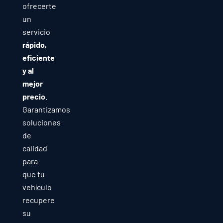
ofrecerte
un
servicio
rápido,
eficiente
y al
mejor
precio
.
Garantizamos
soluciones
de
calidad
para
que tu
vehículo
recupere
su