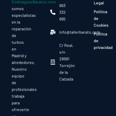
EmbtaguesBaratos.com
Legal
663
somos
Política
332
especialistas
de
685
en la
Cookies
reparación
info@tallerbarato.com
Política
de
de
turbos
C/ Real,
privacidad
en
s/n
Madrid y
28991
alrededores.
Torrejón
Nuestro
de la
equipo
Calzada
de
profesionales
trabaja
para
ofrecerte