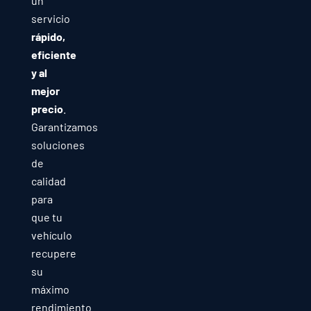
un
servicio
rápido,
eficiente
y al
mejor
precio
.
Garantizamos
soluciones
de
calidad
para
que tu
vehículo
recupere
su
máximo
rendimiento