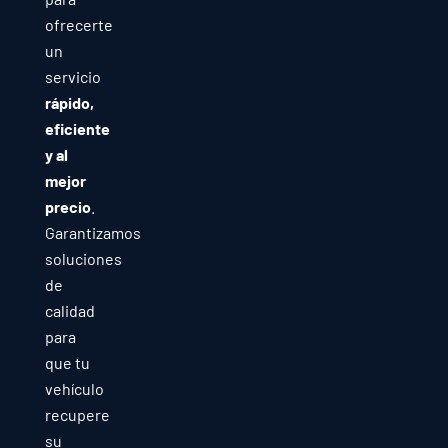
ofrecerte
un
servicio
rápido,
eficiente
y al
mejor
precio
.
Garantizamos
soluciones
de
calidad
para
que tu
vehículo
recupere
su