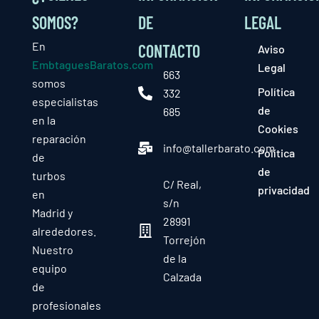
SOMOS?
DE
LEGAL
En
CONTACTO
Aviso
EmbtaguesBaratos.com
Legal
663
somos
Política
332
especialistas
de
685
en la
Cookies
reparación
info@tallerbarato.com
Política
de
de
turbos
C/ Real,
privacidad
en
s/n
Madrid y
28991
alrededores.
Torrejón
Nuestro
de la
equipo
Calzada
de
profesionales