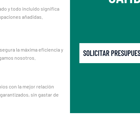
ado y todo incluido significa
upaciones añadidas.
segura la máxima eficiencia y
SOLICITAR PRESUPUE
rgamos nosotros.
os con la mejor relación
 garantizados, sin gastar de