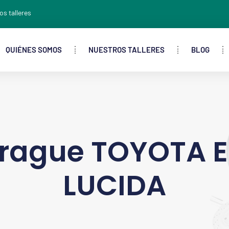
os talleres
QUIÉNES SOMOS
NUESTROS TALLERES
BLOG
ague TOYOTA E
LUCIDA