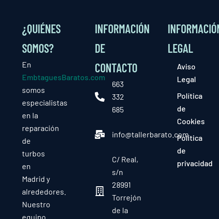
¿QUIÉNES
INFORMACIÓN
INFORMACIÓ
SOMOS?
DE
LEGAL
En
CONTACTO
Aviso
EmbtaguesBaratos.com
Legal
663
somos
Política
332
especialistas
de
685
en la
Cookies
reparación
info@tallerbarato.com
Política
de
de
turbos
C/ Real,
privacidad
en
s/n
Madrid y
28991
alrededores.
Torrejón
Nuestro
de la
equipo