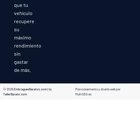
que tu
vehículo
recupere
su
máximo
rendimiento
sin
gastar
de más.
© 2026
EmbraguesBaratos.com
| by
Posicionamiento y diseño web por
TallerBarato.com
MultiSEO.es