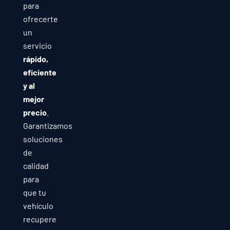
para
ofrecerte
un
servicio
rápido,
eficiente
y al
mejor
precio
.
Garantizamos
soluciones
de
calidad
para
que tu
vehículo
recupere