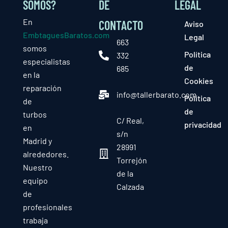
SOMOS?
DE
LEGAL
En
CONTACTO
Aviso
EmbtaguesBaratos.com
Legal
663
somos
Política
332
especialistas
de
685
en la
Cookies
reparación
info@tallerbarato.com
Política
de
de
turbos
C/ Real,
privacidad
en
s/n
Madrid y
28991
alrededores.
Torrejón
Nuestro
de la
equipo
Calzada
de
profesionales
trabaja