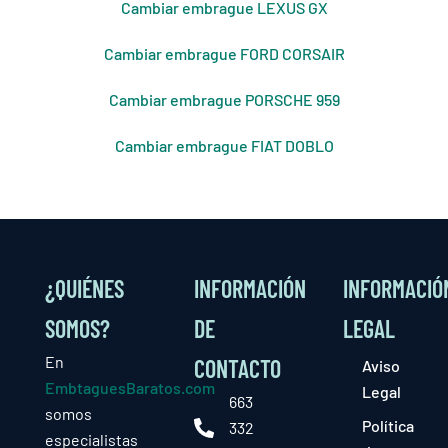
Cambiar embrague LEXUS GX
Cambiar embrague FORD CORSAIR
Cambiar embrague PORSCHE 959
Cambiar embrague FIAT DOBLO
¿QUIÉNES
INFORMACIÓN
INFORMACIÓ
SOMOS?
DE
LEGAL
En
CONTACTO
Aviso
EmbtaguesBaratos.com
Legal
663
somos
Política
332
especialistas