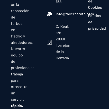
de
685
en la
Cookies
reparación
info@tallerbarato.com
Política
de
de
turbos
C/ Real,
privacidad
en
s/n
Madrid y
28991
alrededores.
Torrejón
Nuestro
de la
equipo
Calzada
de
profesionales
trabaja
para
ofrecerte
un
servicio
rápido,