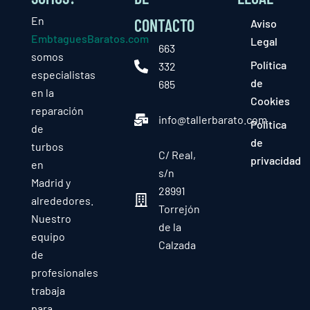
En
CONTACTO
Aviso
EmbtaguesBaratos.com
Legal
663
somos
Política
332
especialistas
de
685
en la
Cookies
reparación
info@tallerbarato.com
Política
de
de
turbos
C/ Real,
privacidad
en
s/n
Madrid y
28991
alrededores.
Torrejón
Nuestro
de la
equipo
Calzada
de
profesionales
trabaja
para