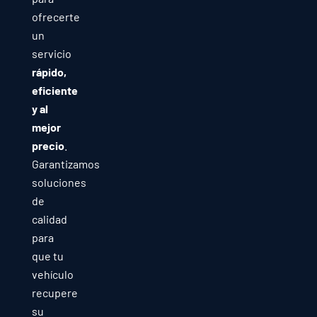
ofrecerte
un
servicio
rápido,
eficiente
y al
mejor
precio
.
Garantizamos
soluciones
de
calidad
para
que tu
vehículo
recupere
su