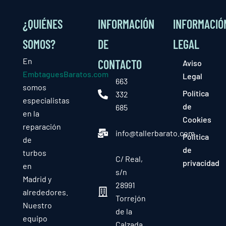
¿QUIÉNES
INFORMACIÓN
INFORMACIÓ
SOMOS?
DE
LEGAL
En
CONTACTO
Aviso
EmbtaguesBaratos.com
Legal
663
somos
Política
332
especialistas
de
685
en la
Cookies
reparación
info@tallerbarato.com
Política
de
de
turbos
C/ Real,
privacidad
en
s/n
Madrid y
28991
alrededores.
Torrejón
Nuestro
de la
equipo
Calzada