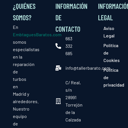
¿QUIÉNES
INFORMACIÓN
INFORMACIÓ
SOMOS?
DE
LEGAL
En
CONTACTO
Aviso
EmbtaguesBaratos.com
Legal
663
somos
Política
332
especialistas
de
685
en la
Cookies
reparación
info@tallerbarato.com
Política
de
de
turbos
C/ Real,
privacidad
en
s/n
Madrid y
28991
alrededores.
Torrejón
Nuestro
de la
equipo
Calzada
de