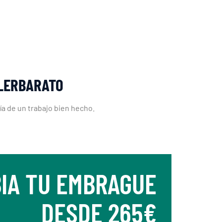
LLERBARATO
ía de un trabajo bien hecho.
IA TU EMBRAGUE
DESDE 265€