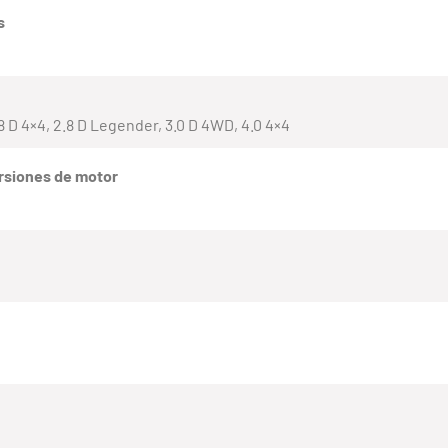
s
2.8 D 4×4, 2.8 D Legender, 3.0 D 4WD, 4.0 4×4
rsiones de motor