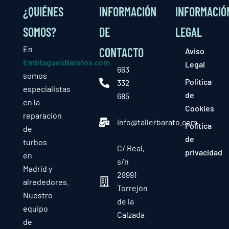
¿QUIÉNES
INFORMACIÓN
INFORMACIÓ
SOMOS?
DE
LEGAL
En
CONTACTO
Aviso
EmbtaguesBaratos.com
Legal
663
somos
Política
332
especialistas
de
685
en la
Cookies
reparación
info@tallerbarato.com
Política
de
de
turbos
C/ Real,
privacidad
en
s/n
Madrid y
28991
alrededores.
Torrejón
Nuestro
de la
equipo
Calzada
de