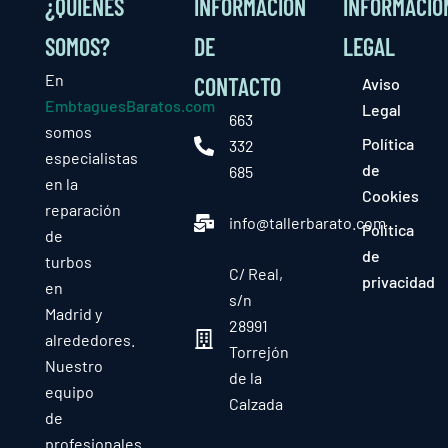
¿QUIÉNES
INFORMACIÓN
INFORMACIÓ
SOMOS?
DE
LEGAL
En
CONTACTO
Aviso
EmbtaguesBaratos.com
Legal
663
somos
Política
332
especialistas
de
685
en la
Cookies
reparación
info@tallerbarato.com
Política
de
de
turbos
C/ Real,
privacidad
en
s/n
Madrid y
28991
alrededores.
Torrejón
Nuestro
de la
equipo
Calzada
de
profesionales