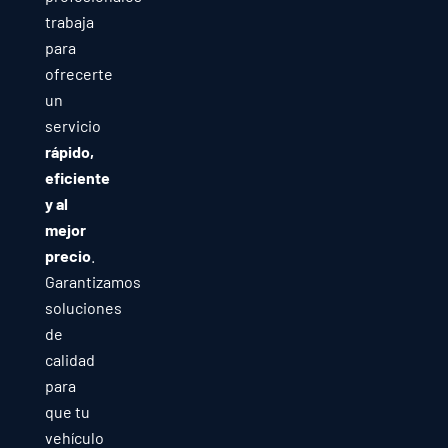
trabaja
para
ofrecerte
un
servicio
rápido,
eficiente
y al
mejor
precio
.
Garantizamos
soluciones
de
calidad
para
que tu
vehículo